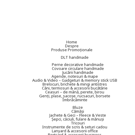
Home
Despre
Produse Promoționale
DLT handmade
Perne decorative handmade
Covoare circulare handmade
Jucării handmade
Agende, notesuri & mape
Audio & Video – Gadgeturi & memory stick USB
Brelocuri, brichete & mingi antistres
Căni, termosuri & accesorii bucătărie
Ceasuri – de mână, perete, birou
Genți, plase, sacoșe, rucsacuri, borsete
Îmbrăcăminte
Bluze
Cămăși
Jachete & Geci – Fleece & Veste
Șepci, căciuli, fulare & mănuși
Tricouri
Instrumente de scris & seturi cadou
Lanyard & accesorii office
Portcard & accesorii business