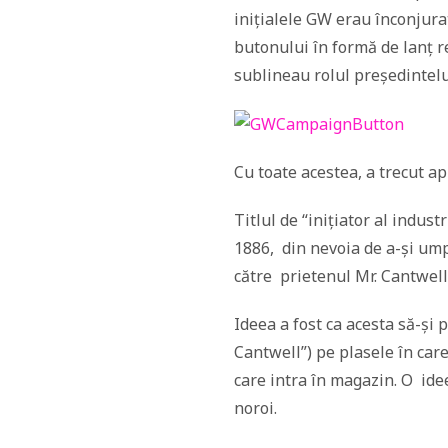
inițialele GW erau înconjur
butonului în formă de lanț r
sublineau rolul președintelui 
Cu toate acestea, a trecut a
Titlul de “inițiator al indus
1886, din nevoia de a-și umpl
către prietenul Mr. Cantwel
Ideea a fost ca acesta să-ș
Cantwell”) pe plasele în care
care intra în magazin. O idee
noroi.