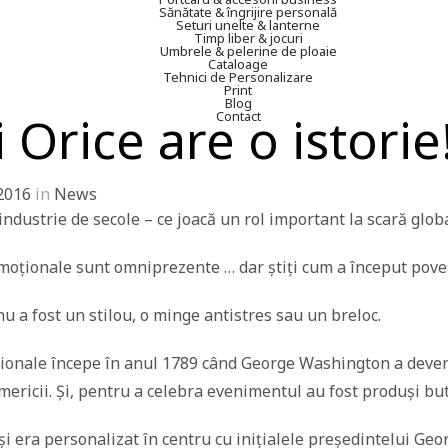
Sănătate & îngrijire personală
Seturi unelte & lanterne
Timp liber & jocuri
Umbrele & pelerine de ploaie
Cataloage
Tehnici de Personalizare
Print
Blog
i Orice are o istorie
Contact
2016
in
News
ndustrie de secole – ce joacă un rol important la scară globa
moționale sunt omniprezente … dar știți cum a început pove
 a fost un stilou, o minge antistres sau un breloc.
onale începe în anul 1789 când George Washington a deven
mericii. Și, pentru a celebra evenimentul au fost produși bu
și era personalizat în centru cu inițialele președintelui Ge