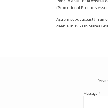
Până în anul 1904 existau d
(Promotional Products Associa
Așa a început această frumoas
deabia în 1950 în Marea Brit
Your 
Message
*