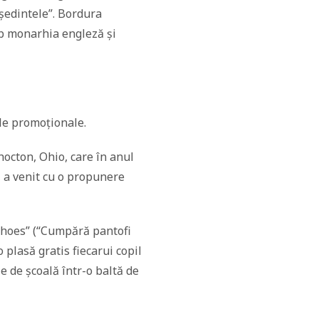
ședintele”. Bordura
ub monarhia engleză și
ele promoționale.
shocton, Ohio, care în anul
, a venit cu o propunere
Shoes” (“Cumpără pantofi
 plasă gratis fiecarui copil
e de școală într-o baltă de