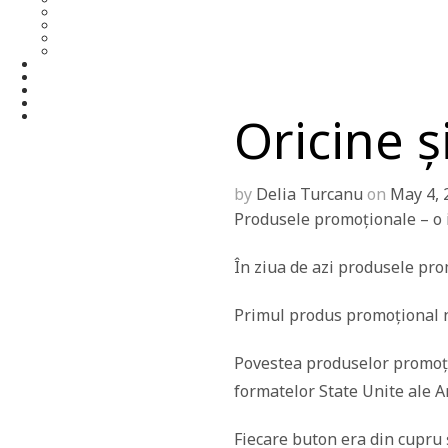
Oricine ș
by
Delia Turcanu
on
May 4, 
Produsele promoționale – o i
În ziua de azi produsele pro
Primul produs promoțional nu
Povestea produselor promoți
formatelor State Unite ale A
Fiecare buton era din cupru 