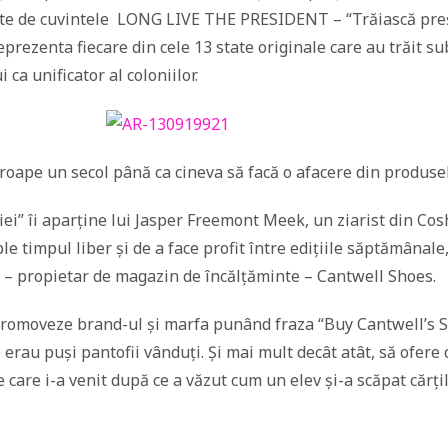
ate de cuvintele LONG LIVE THE PRESIDENT – “Trăiască pre
eprezenta fiecare din cele 13 state originale care au trăit s
ca unificator al coloniilor.
proape un secol până ca cineva să facă o afacere din produs
triei” îi aparține lui Jasper Freemont Meek, un ziarist din Co
e timpul liber și de a face profit între edițiile săptămânale
l – propietar de magazin de încălțăminte – Cantwell Shoes.
i promoveze brand-ul și marfa punând fraza “Buy Cantwell’s 
 erau puși pantofii vânduți. Și mai mult decât atât, să ofere o
 care i-a venit după ce a văzut cum un elev și-a scăpat cărțil