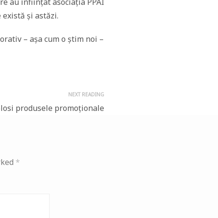
 au înființat asociația PPAI
există și astăzi.
orativ – așa cum o știm noi –
NEXT READING
olosi produsele promoționale
rked
*