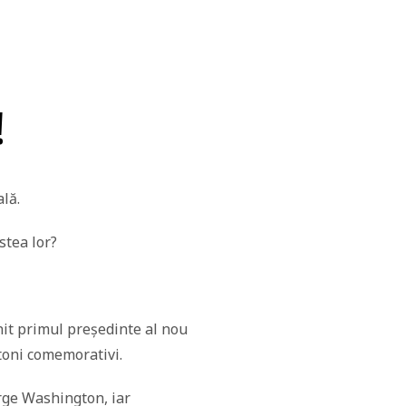
!
lă.
stea lor?
it primul președinte al nou
toni comemorativi.
orge Washington, iar