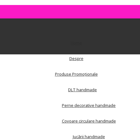
Home
Despre
Produse Promoționale
DLT handmade
Perne decorative handmade
Covoare circulare handmade
Jucării handmade