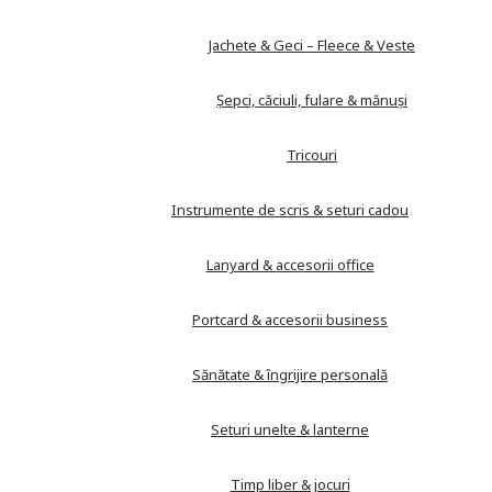
Jachete & Geci – Fleece & Veste
Șepci, căciuli, fulare & mănuși
Tricouri
Instrumente de scris & seturi cadou
Lanyard & accesorii office
Portcard & accesorii business
Sănătate & îngrijire personală
Seturi unelte & lanterne
Timp liber & jocuri