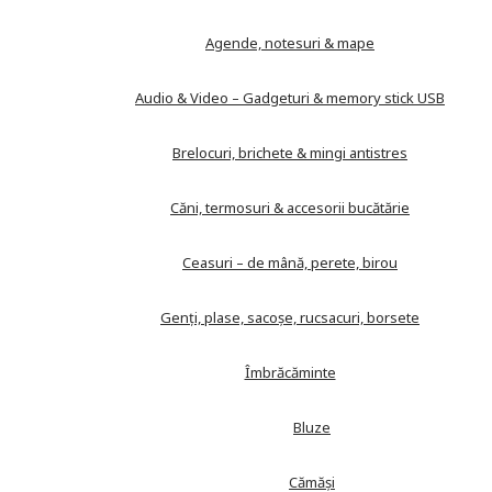
Agende, notesuri & mape
Audio & Video – Gadgeturi & memory stick USB
Brelocuri, brichete & mingi antistres
Căni, termosuri & accesorii bucătărie
Ceasuri – de mână, perete, birou
Genți, plase, sacoșe, rucsacuri, borsete
Îmbrăcăminte
Bluze
Cămăși