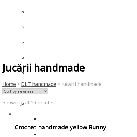
Jucării handmade
Home
>
DLT handmade
> Jucării handmade
Showing all 10 results
Crochet handmade yellow Bunny