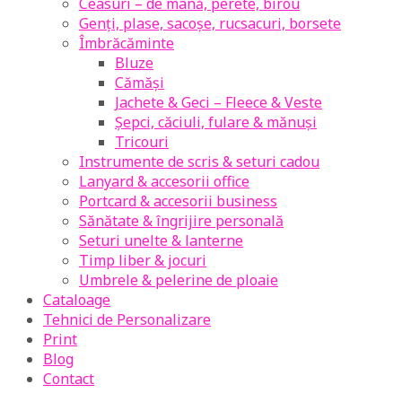
Ceasuri – de mână, perete, birou
Genți, plase, sacoșe, rucsacuri, borsete
Îmbrăcăminte
Bluze
Cămăși
Jachete & Geci – Fleece & Veste
Șepci, căciuli, fulare & mănuși
Tricouri
Instrumente de scris & seturi cadou
Lanyard & accesorii office
Portcard & accesorii business
Sănătate & îngrijire personală
Seturi unelte & lanterne
Timp liber & jocuri
Umbrele & pelerine de ploaie
Cataloage
Tehnici de Personalizare
Print
Blog
Contact