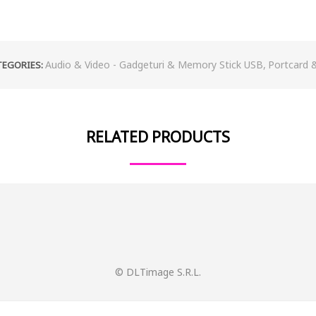
Audio & Video - Gadgeturi & Memory Stick USB
,
Portcard &
TEGORIES:
RELATED PRODUCTS
© DLTimage S.R.L.