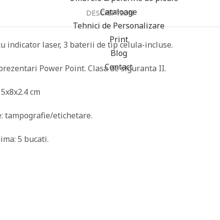
Cataloage
DESCRIPTION
Tehnici de Personalizare
Print
 indicator laser, 3 baterii de tip celula-incluse.
Blog
Contact
prezentari Power Point. Clasa de siguranta II.
15x8x2.4 cm
: tampografie/etichetare.
ma: 5 bucati.