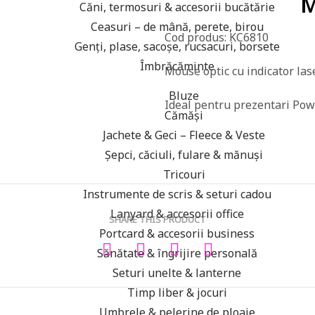
M
Căni, termosuri & accesorii bucătărie
Ceasuri – de mână, perete, birou
Cod produs: KC6810
Genți, plase, sacoșe, rucsacuri, borsete
Îmbrăcăminte
Mouse optic cu indicator laser
Bluze
Ideal pentru prezentari Pow
Cămăși
Jachete & Geci – Fleece & Veste
Șepci, căciuli, fulare & mănuși
Tricouri
Instrumente de scris & seturi cadou
Lanyard & accesorii office
SHARE THIS PRODUCT
Portcard & accesorii business
Sănătate & îngrijire personală
Seturi unelte & lanterne
Timp liber & jocuri
Umbrele & pelerine de ploaie